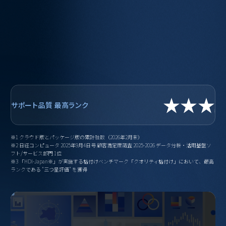
,
+
累積導入社数
※1
顧客満足度
4年連続
※2
★★★
サポート品質
最高ランク
※3
※1 クラウド版とパッケージ版の累計社数（2026年2月末）
※2 日経コンピュータ 2025年9月4日号 顧客満足度調査 2025-2026 データ分析・活用基盤ソ
フト/サービス部門 1位
※3 「HDI-Japan※」が実施する格付けベンチマーク「クオリティ格付け」において、最高
ランクである ”三つ星評価” を獲得