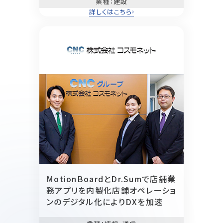
業種
：建設
詳しくはこちら
MotionBoardとDr.Sumで店舗業
務アプリを内製化
店舗オペレーショ
ンのデジタル化によりDXを加速