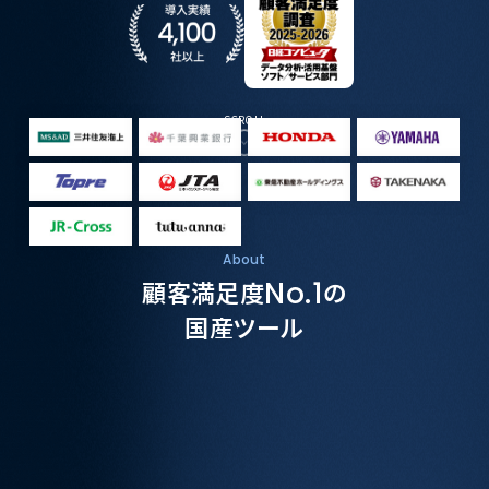
SCROLL
About
顧客満足度
No.1
の
国産ツール