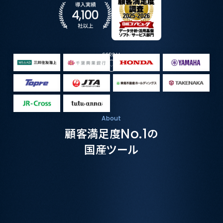
SCROLL
About
顧客満足度
No.1
の
国産ツール