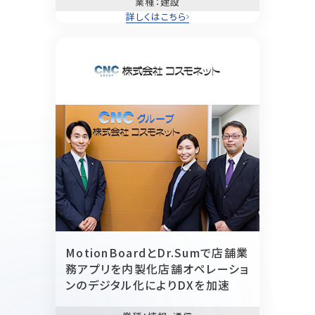
業種
：建設
詳しくはこちら
MotionBoardとDr.Sumで店舗業
務アプリを内製化
店舗オペレーショ
ンのデジタル化によりDXを加速