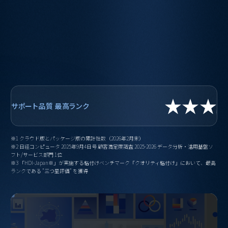
,
+
累積導入社数
※1
顧客満足度
4年連続
※2
★★★
サポート品質
最高ランク
※3
※1 クラウド版とパッケージ版の累計社数（2026年2月末）
※2 日経コンピュータ 2025年9月4日号 顧客満足度調査 2025-2026 データ分析・活用基盤ソ
フト/サービス部門 1位
※3 「HDI-Japan※」が実施する格付けベンチマーク「クオリティ格付け」において、最高
ランクである ”三つ星評価” を獲得