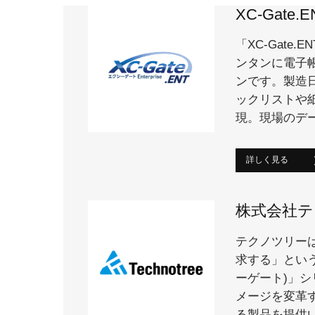
XC-Gate.E
「XC-Gate
ンタンに電子
ンです。製造
ックリストや
現。現場のデ
詳しく見る
株式会社テ
テクノツリー
求する」という
ーゲート)」
メージを変革
る製品を提供