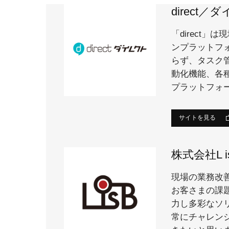
direct／
「direct
ンプラットフ
らず、タスク
動化機能、各
プラットフォ
サイトを見る
株式会社L i
現場の業務改善
お客さまの課
力し多彩なソ
常にチャレン