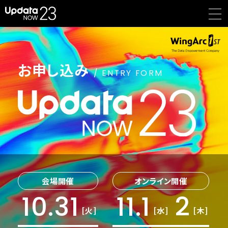
お申し込み
/ ENTRY FORM
会場開催
オンライン開催
10.31
11.1
2
[火]
[水]
[木]