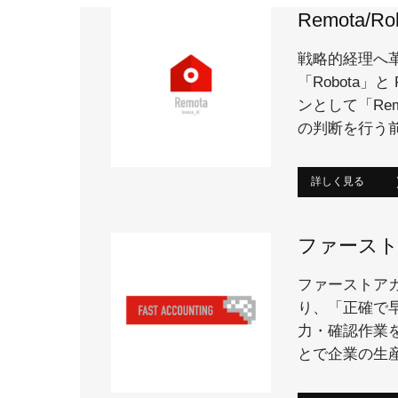
Remota/
戦略的経理へ
「Robota」
ンとして「Re
の判断を行う前
詳しく見る
ファース
ファーストア
り、「正確で
力・確認作業
とで企業の生