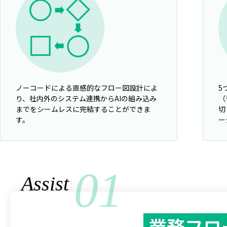
ノーコードによる直感的なフロー図設計によ
5
り、社内外のシステム連携からAIの組み込み
（
までをシームレスに完結することができま
切
す。
ー
01
Assist
業務フロ