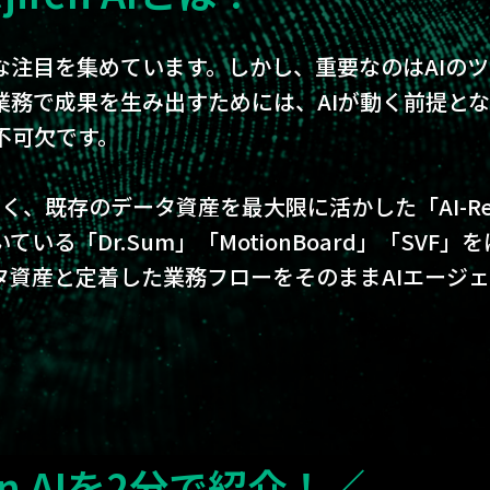
な注目を集めています。しかし、重要なのはAIの
業務で成果を生み出すためには、AIが動く前提と
不可欠です。
けでなく、既存のデータ資産を最大限に活かした「AI-R
る「Dr.Sum」「MotionBoard」「SVF」
タ資産と定着した業務フローをそのままAIエージ
ren AIを2分で紹介！／