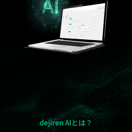
dejiren AIとは？