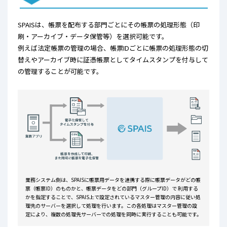
SPAISは、帳票を配布する部門ごとにその帳票の処理形態（印
刷・アーカイブ・データ保管等）を選択可能です。
例えば法定帳票の管理の場合、帳票IDごとに帳票の処理形態の切
替えやアーカイブ時に証憑帳票としてタイムスタンプを付与して
の管理することが可能です。
業務システム側は、SPAISに帳票用データを連携する際に帳票データがどの帳
票（帳票ID）のものかと、帳票データをどの部門
（グループID）で 利用する
かを指定することで、SPAIS上で設定されているマスター管理の内容に従い処
理先のサーバーを選択して
処理を行います。この各処理はマスター管理の設
定により、複数の処理先サーバーでの処理を同時に実行することも可能です。