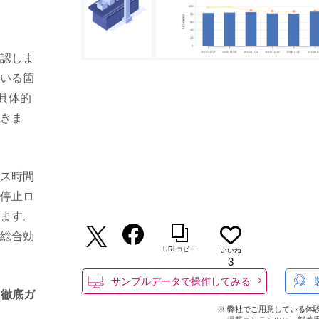
認しま
いる箇
具体的
きま
ス時間
停止ロ
ます。
総合効
URLコピー
いいね
3
サンプルデータで操作してみる
る徹底ガ
※ 弊社でご用意している体