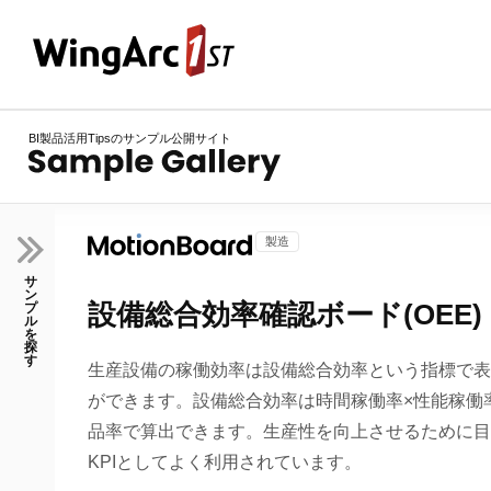
BI製品活用Tipsのサンプル公開サイト
製造
サ
ン
設備総合効率確認ボード(OEE)
プ
ル
を
探
す
生産設備の稼働効率は設備総合効率という指標で表
ができます。設備総合効率は時間稼働率×性能稼働
品率で算出できます。生産性を向上させるために目
KPIとしてよく利用されています。