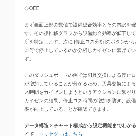
◇OEE
まず画面上部の数値で設備総合効率とその内訳を確
す。その後推移グラフから設備総合効率が低下して
所を特定します。次に [停止ロス分析]のボタンから
に何で停止しているのか分析しカイゼンに繋げてい
す。
このダッシュボードの例では刃具交換による停止ロ
が増加していることが分かるため、刃具交換による
ス時間をカイゼンしようというアクションに繋がり
カイゼンの結果、停止ロス時間の増加を防ぎ、設備
率が向上していることが確認できます。
データ構造 × チャート構成から設定機能までわか
イド
「トリセツ」はこちら