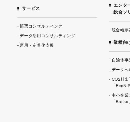
エンタ
サービス
総合ソ
帳票コンサルティング
統合帳票
データ活用コンサルティング
業種向
運用・定着化支援
自治体事業
データヘル
CO2排
「EcoNi
中小企業
「Banso