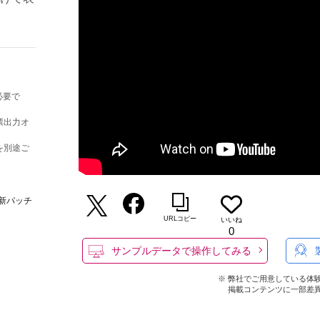
必要で
帳票出力オ
トを別途ご
新パッチ
URLコピー
いいね
0
サンプルデータで操作してみる
※ 弊社でご用意している体
掲載コンテンツに一部差