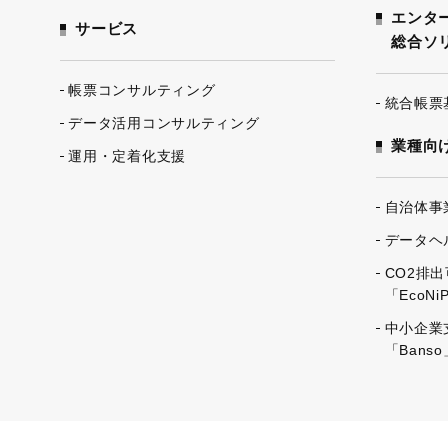
エンタ
サービス
総合ソ
帳票コンサルティング
統合帳票
データ活用コンサルティング
業種向
運用・定着化支援
自治体事業
データヘル
CO2排
「EcoNi
中小企業
「Banso