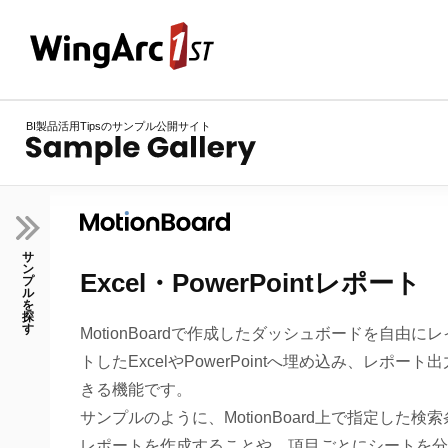
BI製品活用Tipsのサンプル公開サイト
サ
ン
Excel・PowerPointレポート
プ
ル
を
探
す
MotionBoardで作成したダッシュボードを自由に
トしたExcelやPowerPointへ埋め込み、レポート
きる機能です。
サンプルのように、MotionBoard上で指定した検
レポートを作成することや、項目ごとにシートを分