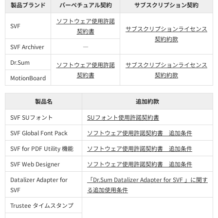
製品ブランド
パーペチュアル契約
サブスクリプション契約
ソフトウェア使用許諾
SVF
サブスクリプションライセンス
契約書
契約約款
SVF Archiver
―
Dr.Sum
ソフトウェア使用許諾
サブスクリプションライセンス
契約書
契約約款
MotionBoard
製品名
追加約款
SVF SUフォント
SUフォント使用許諾契約書
SVF Global Font Pack
ソフトウェア使用許諾契約書 追加条件
SVF for PDF Utility 機能
ソフトウェア使用許諾契約書 追加条件
SVF Web Designer
ソフトウェア使用許諾契約書 追加条件
Datalizer Adapter for
「Dr.Sum Datalizer Adapter for SVF 」に関す
SVF
る追加使用条件
Trustee タイムスタンプ