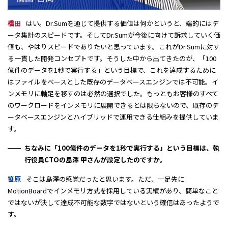
橋田
はい。Dr.Sumを通じて提供する価値は何かというと、端的にはデ
ータ集計のスピードです。そしてDr.Sumが今後に向けて訴求していく価
値も、やはりスピードでありたいと思っています。これがDr.Sumに対す
る一貫した開発コンセプトです。そうした中から出てきたのが、「100
億件のデータを1秒で実行する」という目標で、これを達成するために
はファイルをベースとした既存のデータベースエンジンでは不可能。イ
ンメモリに軸足を移すのは必然の選択でした。もっともお客様のすべて
のワークロードをインメモリに展開できるとは限らないので、既存のデ
ータベースエンジンとハイブリッドで運用できる仕組みを提供していま
す。
ちなみに「100億件のデータを1秒で実行する」という目標は、執
行役員CTOの島澤 甲さんが設定したのですか。
笹原
そこは島澤の感覚だったと思います。ただ、一足先に
MotionBoardでインメモリ方式を採用している実績があり、簡単なこと
ではないが決して達成不可能な数字ではないという確信はあったようで
す。