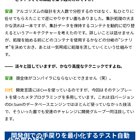
安達
アルゴリズムの設計を大人数で分担するのではなく、私ひとりに
任せてもらえたことで逆にやりやすい面もありました。集計処理の大ま
かな流れは一本ですが、集計データを保持するコンテナを動的に切り替
えるというアーキテクチャーを考えたのです。詳しいことは話せません
が、処理を始める前にどのコンテナを使用するかなどの分岐の"シナリ
オ"を決めておき、あとは一気呵成に処理を流していくという仕組みで
す。
淡々と話していますが、かなり高度なテクニックですよね。
安達
頭全体がコンパイラにならないとできません（笑）。
川代
開発言語にはC++を使っているのですが、今回はそのテンプレー
トを使ったメタプログラミングを多用しています。これは旧バージョン
のDr.Sumのデータベースエンジンではほとんど使っていなかった技法
で、そういった面でも安達のチャレンジに開発グループ一同注目してい
ます。
開発側での手戻りを最小化するテスト自動
化の取り組み