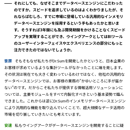
それにしても、なぜそこまでデータベースエンジンにこだわった
のですか。スピードを追求しているのはよくわかりましたが、そ
れならばむしろ、すでに市場に登場している汎用的なインメモリ
データベースエンジンを採用するという手もあったかと思いま
す。そうすれば3年間にも及ぶ開発期間をかけることなくスピード
アップを実現することができ、ウイングアークとしてはBIツール
のユーザーインターフェイスやエクスペリエンスの部分にもっと
注力できたのではないでしょうか。
笹原
そもそもなぜ私たちがDr.Sumを開発したかというと、日本企業の
お客様が求めているような集計ツールがなかったことに端を発します。
その状況は現在でも大きく変わっているわけではなく、他社の汎用的な
データベースエンジンでは、お客様の業務の"かゆいところに手が届か
ない"のです。だからこそ私たちが提供する情報活用ソリューションに
ついては、主要モジュールをすべて内製化すべきという基本姿勢で臨ん
できました。これからは逆にDr.Sumのインメモリデータベースエンジン
により汎用的な機能を取り込んでいくことで、超大規模なデータ活用の
市場を切り崩していきたいとも考えています。
安達
私もウイングアークがデータベースエンジンを開発することに疑