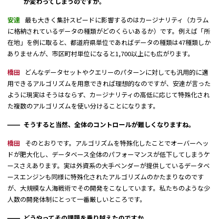
が変わってしまうのですか。
安達
最も大きく集計スピードに影響するのはカージナリティ（カラム
に格納されているデータの種類がどのくらいあるか）です。例えば「所
在地」を例に取ると、都道府県単位であればデータの種類は47種類しか
ありませんが、市区町村単位になると1,700以上にも広がります。
橋田
どんなデータセットやクエリーのパターンに対しても汎用的に適
用できるアルゴリズムを用意できれば理想的なのですが、安達が言った
ように現実はそうはならず、カージナリティの高低に応じて特殊化され
た複数のアルゴリズムを使い分けることになります。
そうすると当然、全体のコントロールが難しくなりますね。
橋田
そのとおりです。アルゴリズムを特殊化したことでオーバーヘッ
ドが肥大化し、データベース全体のパフォーマンスが低下してしまうケ
ースさえあります。実は外資系の大手ベンダーが提供しているデータベ
ースエンジンも同様に特殊化されたアルゴリズムのかたまりなのです
が、大規模な人海戦術でその開発をこなしています。私たちのような少
人数の開発体制にとって一番厳しいところです。
どうやってその課題を乗り越えたのですか。