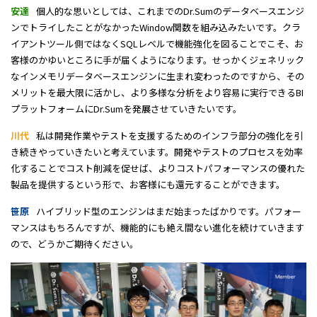
安達
個人的な思いとしては、これまでのDr.Sumのデータベースエンジ
ンでトライしたことがなかったWindow関数を組み込みたいです。クラ
イアントツール側ではなくSQLレベルで機能強化を図ることでこそ、お
客様のかゆいところに手が届くようになります。せっかくジェネリック
なインメモリデータベースエンジンに生まれ変わったのですから、その
メリットを最大限に活かし、より多様な分析をより容易に実行できるBI
プラットフォームにDr.Sumを発展させていきたいです。
川代
私は開発作業やテストを支援するためのインフラ部分の強化を引
き続きやっていきたいと考えています。開発やテストのプロセスを効率
化することでコスト削減を促せば、よりコストパフォーマンスの優れた
製品を提供するという形で、お客様にも還元することができます。
笹原
ハイブリッド型のエンジンはまだ始まったばかりです。パフォー
マンスはもちろんですが、機能的にも絶え間ない進化を続けていきます
ので、どうかご期待ください。