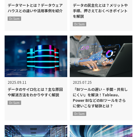
データマートとは？データウェア
データの民主化とは？メリットや
ハウスとの違いや活用事例を紹介
手順、押さえておくべきポイント
を解説
Dr.Sum
Dr.Sum
2025.09.11
2025.07.25
データのサイロ化とは？主な原因
「BIツールの遅い・手間・共有し
や解消方法をわかりやすく解説
にくい」を解決！Tableau、
Power BIなどのBIツールをさら
Dr.Sum
に使いこなす秘訣とは？
Dr.Sum