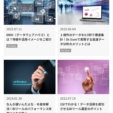
2025.07.11
2025.06.04
DWH（データウェアハウス）と
１億件のデータを0.5秒で爆速集
は？特徴や活用イメージをご紹介
計！Dr.Sumで実現する高速デー
タ分析のメリットとは
Dr.Sum
Dr.Sum
2024.01.30
2022.07.19
なんか遅いんだよな…を根本解
3分でわかる！データ活用を成功
決！BIツールのパフォーマンス改
させるBIツール選定のポイント