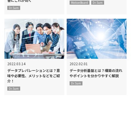
善にこれが効く
MotionBoard
Dr.Sum
Dr.Sum
2022.03.14
2022.02.01
データプレパレーションとは？意
データ分析基盤とは？構築の流れ
味や必要性、メリットなどをご紹
やポイントを分かりやすく解説
介！
Dr.Sum
Dr.Sum