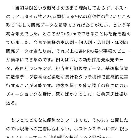
「当初はBIという概念さえあまり理解しておらず、ホスト
のリアルタイム性と24時間使えるSFAの利便性の“いいところ
取り”をして販売データを閲覧できればありがたい、という単
純な考えでした。ところがDr.Sumでできることは想像を超え
ていました。今まで同様の支店別・個人別・品目別・卸別の
販売データは当たり前、それ以上に各MRの要求事項のビュー
が簡単にできるのです。例えば今月の新規採用先販売デー
タ、品目別ランキング、担当者別卸販売データ、基準単位販
売数量データ変換など柔軟な集計をタッチ操作で直感的に実
行することが可能です。想像を超えた使い勝手の良さにカル
チャーショックを受け、驚くばかりでした」と桑原氏は振り
返る。
もっともどんなに便利なBIツールでも、そのまま公開した
のでは現場への定着は図れない。ホストシステムに慣れ親し
んできたユーザーの“違和感”を払拭する必要がある。