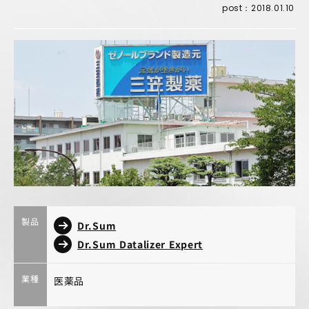
post：2018.01.10
製品
Dr.Sum
Dr.Sum Datalizer Expert
業種
医薬品