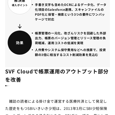
解決策
手書き文字も含めたOCRによるデータ化、データ
導入ポイント
化項目のSalesforce連携、スキャンファイルの
PDF化と保管・検索という3つの要件にワンパッ
ケージで対応
帳票管理の一元化、改ざんリスクを回避した外部
出力、帳票のバージョン管理とリリース管理の負
効果
荷軽減、運用コストの低減を実現
人件費やシステム保守費用などへの換算で、投資
額の3倍に相当するコスト削減効果を見込む
SVF Cloudで帳票運用のアウトプット部分
を改善
雑誌の読者による掛け金で運営する医療共済として発足し
た歴史をもつSBIいきいき少短は、2013年3月にSBI少短保険