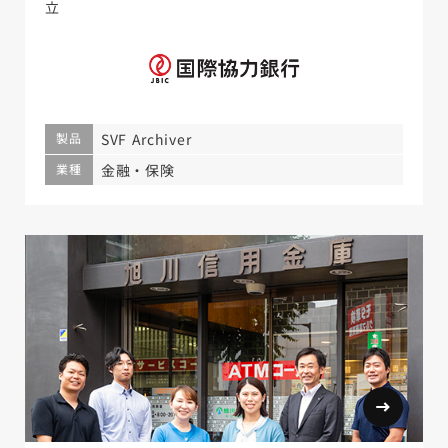
立
製品
SVF Archiver
業種
金融・保険