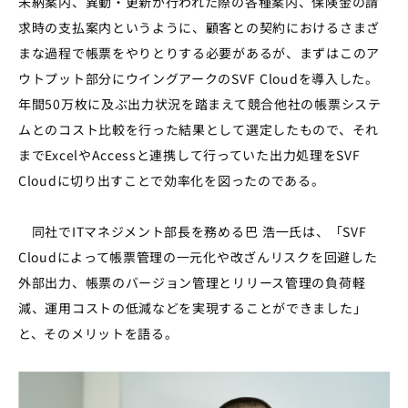
未納案内、異動・更新が行われた際の各種案内、保険金の請
求時の支払案内というように、顧客との契約におけるさまざ
まな過程で帳票をやりとりする必要があるが、まずはこのア
ウトプット部分にウイングアークのSVF Cloudを導入した。
年間50万枚に及ぶ出力状況を踏まえて競合他社の帳票システ
ムとのコスト比較を行った結果として選定したもので、それ
までExcelやAccessと連携して行っていた出力処理をSVF
Cloudに切り出すことで効率化を図ったのである。
同社でITマネジメント部長を務める巴 浩一氏は、「SVF
Cloudによって帳票管理の一元化や改ざんリスクを回避した
外部出力、帳票のバージョン管理とリリース管理の負荷軽
減、運用コストの低減などを実現することができました」
と、そのメリットを語る。