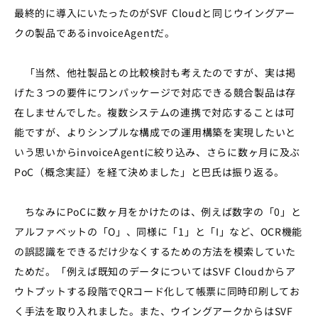
最終的に導入にいたったのがSVF Cloudと同じウイングアー
クの製品であるinvoiceAgentだ。
「当然、他社製品との比較検討も考えたのですが、実は掲
げた３つの要件にワンパッケージで対応できる競合製品は存
在しませんでした。複数システムの連携で対応することは可
能ですが、よりシンプルな構成での運用構築を実現したいと
いう思いからinvoiceAgentに絞り込み、さらに数ヶ月に及ぶ
PoC（概念実証）を経て決めました」と巴氏は振り返る。
ちなみにPoCに数ヶ月をかけたのは、例えば数字の「0」と
アルファベットの「O」、同様に「1」と「I」など、OCR機能
の誤認識をできるだけ少なくするための方法を模索していた
ためだ。「例えば既知のデータについてはSVF Cloudからア
ウトプットする段階でQRコード化して帳票に同時印刷してお
く手法を取り入れました。また、ウイングアークからはSVF