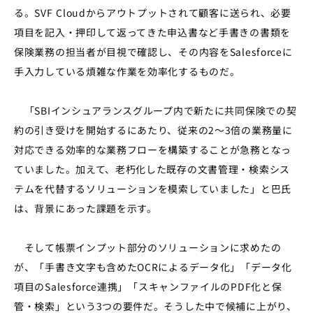
る。SVF Cloudからアウトプットされて顧客に送られ、必要
項目を記入・押印して返ってきた申込書など手書きの書類を
保険業務の担当者が目視で確認し、その内容をSalesforceに
手入力している煩雑な作業を効率化するものだ。
「SBIインシュアランスグループ内で新たに共同保険での契
約の引き受けを開始するにあたり、従来の2～3倍の業務量に
対応できる効率的な業務フローを構築することが急務となっ
ていました。加えて、老朽化した既存の文書管理・検索シス
テムを代替するソリューションを模索していました」と巴氏
は、背景にあった課題を示す。
そして帳票インプット部分のソリューションに求めたの
が、「手書き文字も含めたOCRによるデータ化」「データ化
項目のSalesforce連携」「スキャンファイルのPDF化と保
管・検索」という3つの要件だ。そうした中で候補に上がり、