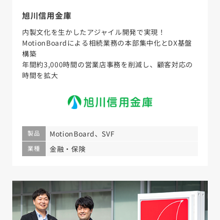
旭川信用金庫
内製文化を生かしたアジャイル開発で実現！
MotionBoardによる相続業務の本部集中化とDX基盤
構築
年間約3,000時間の営業店事務を削減し、顧客対応の
時間を拡大
製品
MotionBoard、SVF
業種
金融・保険