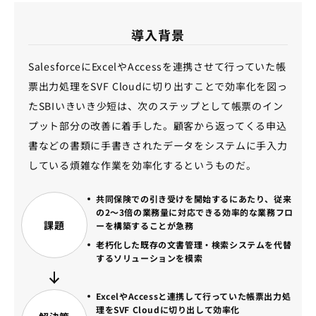
導入背景
SalesforceにExcelやAccessを連携させて行っていた帳
票出力処理をSVF Cloudに切り出すことで効率化を図っ
たSBIいきいき少短は、次のステップとして帳票のイン
プット部分の改善に着手した。顧客から返ってくる申込
書などの書類に手書きされたデータをシステムに手入力
している煩雑な作業を効率化するというものだ。
共同保険での引き受けを開始するにあたり、従来
の2～3倍の業務量に対応できる効率的な業務フロ
課題
ーを構築することが急務
老朽化した既存の文書管理・検索システムを代替
するソリューションを模索
ExcelやAccessと連携して行っていた帳票出力処
理をSVF Cloudに切り出して効率化