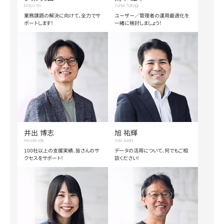
Mayu Ito
Yuhei Takagi
業務課題の解決に向けて、全力でサ
ユーザー／管理者の運用最適化を
ポートします！
一緒に検討しましょう！
井出 博志
旭 祐輝
Hiroshi Ide
Yuki Asahi
100社以上の支援実績、皆さんのサ
データの活用について、何でもご相
クセスをサポート！
談ください！