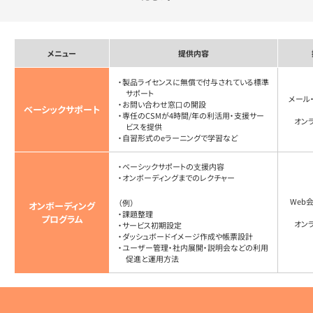
メニュー
提供内容
・製品ライセンスに無償で付与されている標準
サポート
メール
・お問い合わせ窓⼝の開設
ベーシックサポート
・専任のCSMが4時間/年の利活用・支援サー
オン
ビスを提供
・自習形式のeラーニングで学習など
・ベーシックサポートの⽀援内容
・オンボーディングまでのレクチャー
Web
（例）
オンボーディング
・課題整理
プログラム
オン
・サービス初期設定
・ダッシュボードイメージ作成や帳票設計
・ユーザー管理・社内展開・説明会などの利用
促進と運用方法