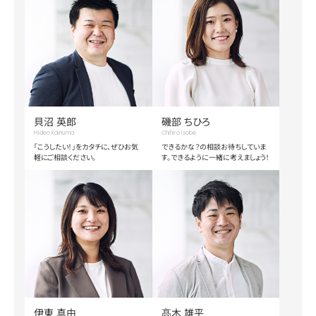
貝沼 英郎
磯部 ちひろ
Hideo Kainuma
Chihiro Isobe
「こうしたい！」をカタチに、ぜひお気
できるかな？の相談お待ちしていま
軽にご相談ください。
す。できるように一緒に考えましょう！
伊東 真由
髙木 雄平