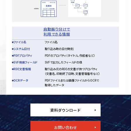
自動振り分けで
利用できる情報
ファイル名
ファイル名
システム日付
取り込み時の⽇付時刻
PDFプロパティ
PDFのプロパティ（タイトル、作成者など）
SVF検索フィールド
SVFで出⼒したフィールドの値
RDE文書情報
取り込み元のRDEの⽂書が持つプロパティ
（⽂書名、印刷終了⽇時、⽂書管理番号など）
OCRデータ
PDFファイルまたは画像ファイルからOCRで
取得したデータ
資料ダウンロード
お問い合わせ