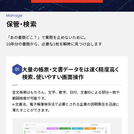
Manage
保管・検索
「あの書類どこ？」で業務を止めないために。
10年分の書類から、必要な1枚を瞬時に見つけ出します
大量の帳票・文書データをは速く精度高く
01
検索、使いやすい画面操作
全⽂検索はもちろん、⽂字、数字、⽇付、文書IDによる部分⼀致や
範囲検索が可能です。
e-文書法、電⼦帳簿保存法で必要とされる企業の説明責任を迅速に
果たすことができます。