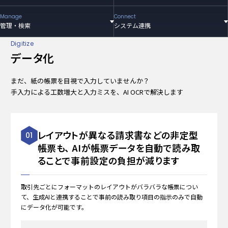
Manage
Connect
管理・検索
システム連携
Digitize
データ化
まだ、紙の帳票を目視で入力していませんか？
手入力による工数増大と入力ミスを、AI OCRで解決します
レイアウトが異なる請求書などの非定型
01
帳票も、
AIが帳票データを自動で
読み取
ることで事前設定の負担が減ります
取引先ごとにフォーマットのレイアウトがバラバラな帳票につい
て、生成AIと連携することで事前の読み取り項目の指示のみで自動
にデータ化が可能です。