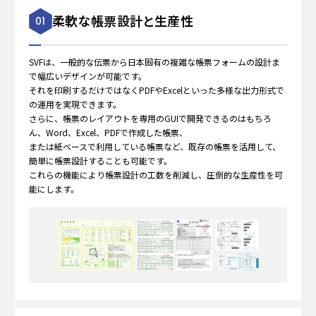
柔軟な帳票設計と生産性
01
SVFは、一般的な伝票から日本固有の複雑な帳票フォームの設計ま
で幅広いデザインが可能です。
それを印刷するだけではなくPDFやExcelといった多様な出力形式で
の運用を実現できます。
さらに、帳票のレイアウトを専用のGUIで開発できるのはもちろ
ん、Word、Excel、PDFで作成した帳票、
または紙ベースで利用している帳票など、
既存の帳票を活用して、
簡単に帳票設計することも可能です。
これらの機能により帳票設計の工数を削減し、圧倒的な生産性を可
能にします。