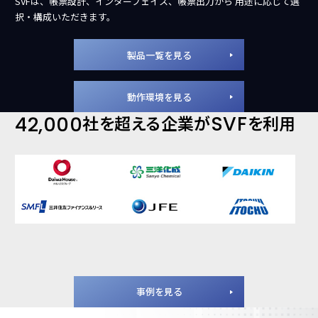
SVFは、帳票設計、
インターフェイス、帳票出力から
用途に応じて選
択・構成いただきます。
製品一覧を見る
動作環境を見る
社を超える企業が
SVF
を利用
42,000
事例を見る