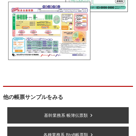
他の帳票サンプルをみる
基幹業務系 帳簿伝票類
各種業務系 BtoB帳票類