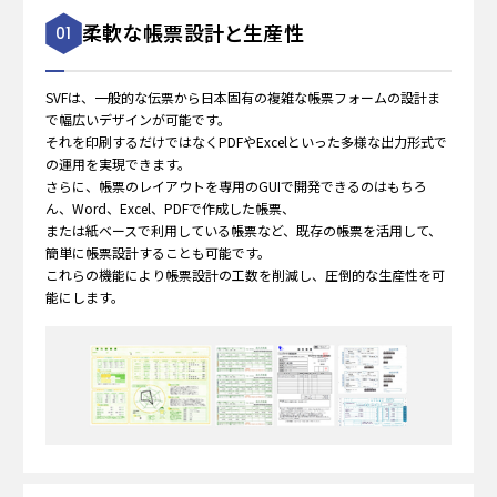
柔軟な帳票設計と生産性
01
SVFは、一般的な伝票から日本固有の複雑な帳票フォームの設計ま
で幅広いデザインが可能です。
それを印刷するだけではなくPDFやExcelといった多様な出力形式で
の運用を実現できます。
さらに、帳票のレイアウトを専用のGUIで開発できるのはもちろ
ん、Word、Excel、PDFで作成した帳票、
または紙ベースで利用している帳票など、
既存の帳票を活用して、
簡単に帳票設計することも可能です。
これらの機能により帳票設計の工数を削減し、圧倒的な生産性を可
能にします。