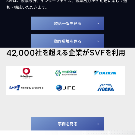
SVFは、帳票設計、
インターフェイス、帳票出力から
用途に応じて選
択・構成いただきます。
製品一覧を見る
動作環境を見る
社を超える企業が
SVF
を利用
42,000
事例を見る