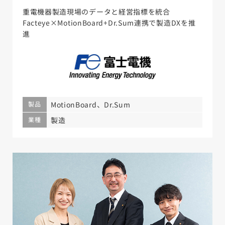
重電機器製造現場のデータと経営指標を統合
Facteye×MotionBoard+Dr.Sum連携で製造DXを推
進
製品
MotionBoard、Dr.Sum
業種
製造