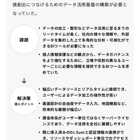
値創出につなげるためのデータ活用基盤の構築が必要と
なっていた。
データの加工・整形などデータ活用に至るまでの
リードタイムが長く、社内の様々な情報や、外部
課題
データを集約した上で多角的な分析・可視化がで
きるBIツールが必要になった
個人情報保護などの観点から、データガバナンス
をより強化するために、立場や役割の異なるユー
ザーごとに必要な情報を提供できるBIツールを求
めていた
幅広いデータソースとリアルタイムに接続でき、
ユーザーによるデータ加工の操作性が高い
解決策
画面設計の自由度やデータ入力、地図機能など、
導入ポイント
将来的な展開が幅広い
課金体系がユーザー単位ではなくサーバーライセ
ンスであり、データ活用を全社に展開しやすい
既に導入済みのDr.Sumと認証情報の連携がで
き、リソースやダッシュボード単位でのアクセス