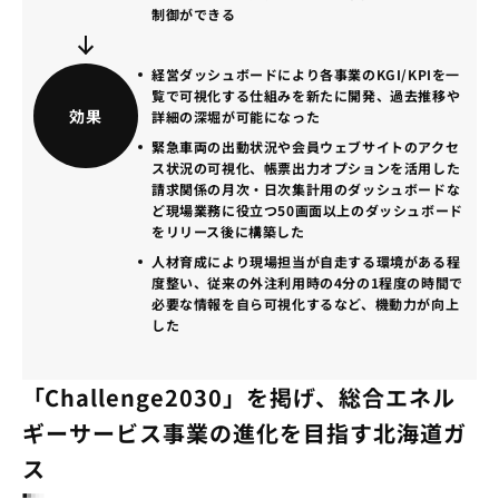
制御ができる
経営ダッシュボードにより各事業のKGI/KPIを一
覧で可視化する仕組みを新たに開発、過去推移や
効果
詳細の深堀が可能になった
緊急車両の出動状況や会員ウェブサイトのアクセ
ス状況の可視化、帳票出力オプションを活用した
請求関係の月次・日次集計用のダッシュボードな
ど現場業務に役立つ50画面以上のダッシュボード
をリリース後に構築した
人材育成により現場担当が自走する環境がある程
度整い、従来の外注利用時の4分の1程度の時間で
必要な情報を自ら可視化するなど、機動力が向上
した
​​​「Challenge​​2030」を掲げ、総合エネル
ギーサービス事業の進化を目指す北海道ガ
ス