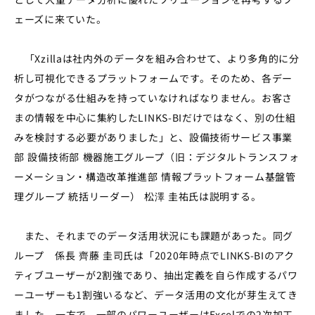
ェーズに来ていた。
「
Xzilla
は社内外のデータを組み合わせて、より多角的に分
析し可視化できるプラットフォームです。そのため、各デー
タがつながる仕組みを持っていなければなりません。お客さ
まの情報を中心に集約した
LINKS-BI
だけではなく、別の仕組
みを検討する必要がありました」と、
設備技術サービス事業
部 設備技術部 機器施工グループ（旧：デジタルトランスフォ
ーメーション・構造改革推進部 情報プラットフォーム基盤管
理グループ 統括リーダー）
松澤 圭祐氏は説明する。
また、それまでのデータ活用状況にも課題があった。同グ
ループ 係長 齊藤 圭司氏は「
2020
年時点で
LINKS-BI
のアク
ティブユーザーが
2
割強であり、抽出定義を自ら作成するパワ
ーユーザーも
1
割強いるなど、データ活用の文化が芽生えてき
ました。一方で、一部の
パワーユーザーは
Excel
での
2
次加工