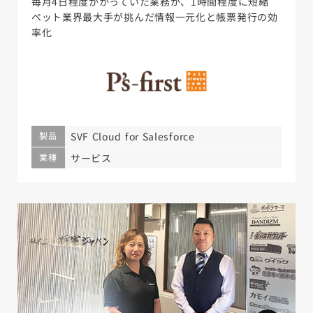
毎月4日程度かかっていた業務が、1時間程度に短縮
ペット業界最大手が挑んだ情報一元化と帳票発行の効
率化
製品
SVF Cloud for Salesforce
業種
サービス