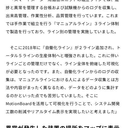
捗と異常を管理する台帳および試験機からのログを収集し、
出来高管理、作業性分析、品質管理を行っています。これま
では手作業で組立を行う『マニュアルライン』３ライン体制
で製造を行っており、ライン別の管理を実施していました。
そこに2018年に『自働化ライン』が２ライン追加され、ト
ータル５ラインの生産体制へと増強されました。これに伴い
ラインごとの管理だけでなく、ライン全体を俯瞰した可視化
が必要となったのです。また、自働化ラインからのログの収
集は、マニュアルラインにおける人によるデータ収集とは方
法や内容がまったく異なるため、データをどのように集計す
るのかといった点でも苦労していました。そこに
MotionBoardを活用して可視化を行うことで、システム開発
工数の削減やリアルタイム表示を実現したいと考えました」
異常が発生した装置の場所をマップに表示