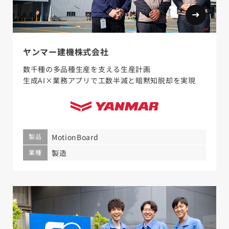
ヤンマー建機株式会社
数千種の多品種生産を支える生産計画
生成AI×業務アプリで工数半減と暗黙知脱却を実現
製品
MotionBoard
業種
製造