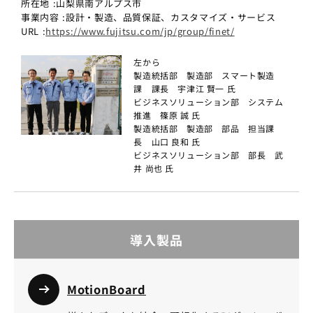
所在地 :山梨県南アルプス市
事業内容 :設計・製造、品質保証、カスタマイズ・サービス
URL :
https://www.fujitsu.com/jp/group/finet/
左から
製造統括部 製造部 スマート製造
課 課長 宇津江 賢一 氏
ビジネスソリューション部 システム
推進 篠原 誠 氏
製造統括部 製造部 部品 担当課
長 山口 良和 氏
ビジネスソリューション部 部長 武
井 尚也 氏
導入製品
MotionBoard