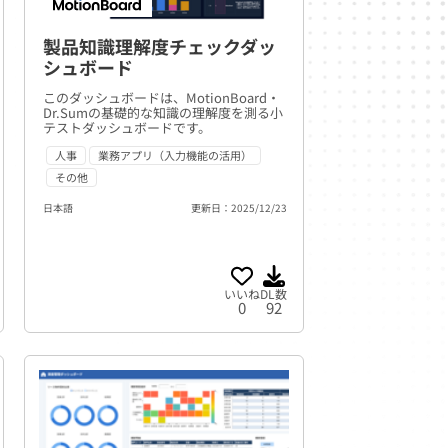
製品知識理解度チェックダッ
シュボード
このダッシュボードは、MotionBoard・
Dr.Sumの基礎的な知識の理解度を測る小
テストダッシュボードです。
人事
業務アプリ（入力機能の活用）
その他
日本語
更新日：2025/12/23
いいね
DL数
0
92