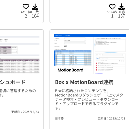
いいね
DL数
いいね
DL数
2
104
1
137
シュボード
Box x MotionBoard連携
適切に管理するための
Boxに格納されたコンテンツを、
す。
MotionBoardのダッシュボード上でメタ
データ検索・プレビュー・ダウンロー
ド・アップロードできるプラグインで
す。
更新日：2025/12/23
日本語
更新日：2025/12/23