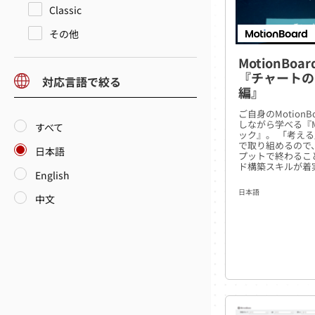
Classic
その他
MotionBo
『チャートの
対応言語で絞る
編』
ご自身のMotion
しながら学べる『Mo
すべて
ック』。 「考え
で取り組めるので
日本語
プットで終わるこ
ド構築スキルが着
English
日本語
中文