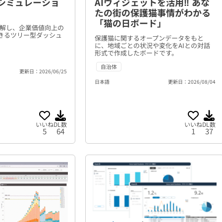
 シミュレーショ
AIウィジェットを活用‼ あな
たの街の保護猫事情がわかる
「猫の日ボード」
分解し、企業価値向上の
きるツリー型ダッシュ
保護猫に関するオープンデータをもと
に、地域ごとの状況や変化をAIとの対話
形式で作成したボードです。
自治体
更新日：2026/06/25
日本語
更新日：2026/08/04
いいね
DL数
いいね
DL数
5
64
1
37