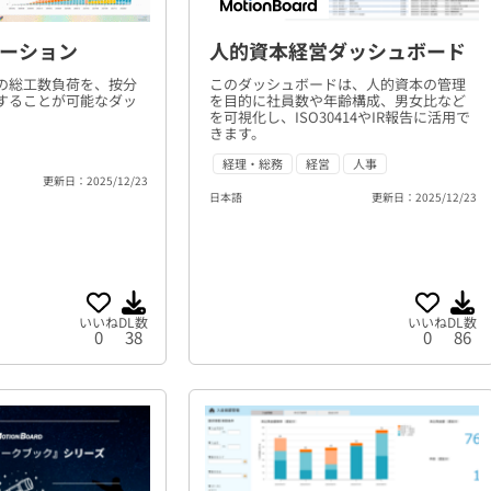
ーション
人的資本経営ダッシュボード
の総工数負荷を、按分
このダッシュボードは、人的資本の管理
することが可能なダッ
を目的に社員数や年齢構成、男女比など
を可視化し、ISO30414やIR報告に活用で
きます。
経理・総務
経営
人事
更新日：2025/12/23
日本語
更新日：2025/12/23
いいね
DL数
いいね
DL数
0
38
0
86