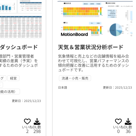
ダッシュボード
天気＆営業状況分析ボード
理部門・営業管理者
気象情報と売上などの店舗情報を組み合
実績の差異（予実）を
わせて可視化し、営業パフォーマンスの
するためのダッシュボ
傾向把握と改善に活用するためのダッシ
ュボードです。
ング
経営
流通・小売・販売
事
日本語
更新日：2025/12/23
機能の活用）
更新日：2025/12/23
いいね
DL数
いいね
DL数
2
298
0
36