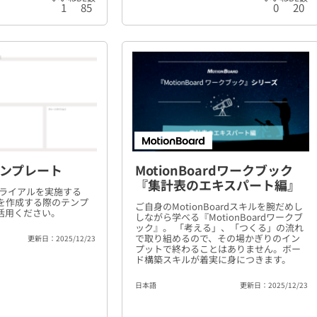
1
85
0
20
ンプレート
MotionBoardワークブック
『集計表のエキスパート編』
dのトライアルを実施する
を作成する際のテンプ
ご自身のMotionBoardスキルを腕だめし
活用ください。
しながら学べる『MotionBoardワークブ
ック』。 「考える」、「つくる」の流れ
で取り組めるので、その場かぎりのイン
更新日：2025/12/23
プットで終わることはありません。ボー
ド構築スキルが着実に身につきます。
日本語
更新日：2025/12/23