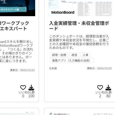
ardワークブック
入金実績管理・未収金管理ボ
エキスパート
ード
このダッシュボードは、経理担当者が入
金実績や未収金状況を可視化し、企業ご
Boardスキルを腕だめし
との入金確認や未収金の催促依頼を行う
tionBoardワークブ
ためのものです。
る」、「つくる」の流れ
、その場かぎりのイン
経理・総務
経営
人事
とはありません。ボー
実に身につきます。
業務アプリ（入力機能の活用）
日本語
更新日：2025/12/23
更新日：2025/12/23
いいね
DL数
いいね
DL数
0
100
2
80