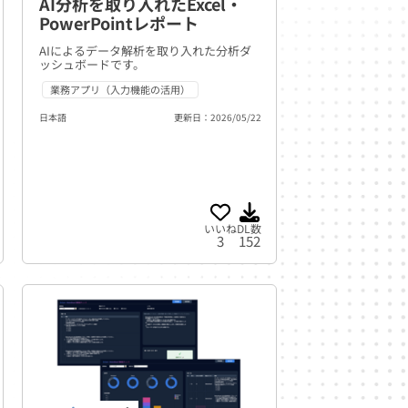
AI分析を取り入れたExcel・
PowerPointレポート
AIによるデータ解析を取り入れた分析ダ
ッシュボードです。
業務アプリ（入力機能の活用）
日本語
更新日：2026/05/22
いいね
DL数
3
152