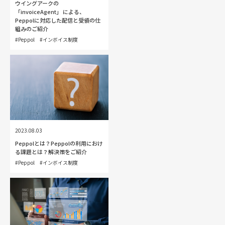
ウイングアークの
「invoiceAgent」 による、
Peppolに対応した配信と受領の仕
組みのご紹介
#Peppol
#インボイス制度
2023.08.03
Peppolとは？Peppolの利用におけ
る課題とは？解決策をご紹介
#Peppol
#インボイス制度