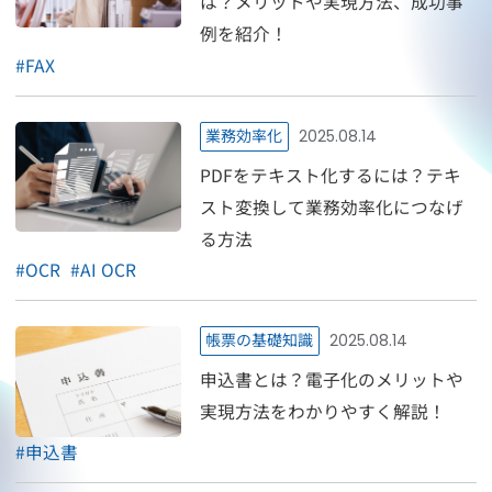
は？メリットや実現方法、成功事
例を紹介！
#
FAX
業務効率化
2025.08.14
PDFをテキスト化するには？テキ
スト変換して業務効率化につなげ
る方法
#
OCR
#
AI OCR
帳票の基礎知識
2025.08.14
申込書とは？電子化のメリットや
実現方法をわかりやすく解説！
#
申込書