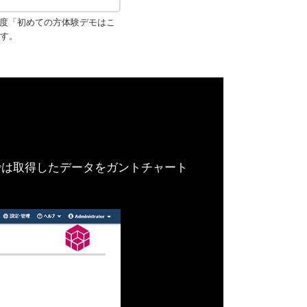
再度「初めての方体験デモはこ
す。
新機
能では取得したデータをガントチャート
集計項目タイトルで