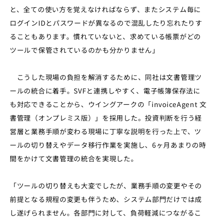
と、全ての使い方を覚えなければならず、またシステム毎に
ログインIDとパスワードが異なるので混乱したり忘れたりす
ることもあります。慣れていないと、求めている帳票がどの
ツールで保管されているのかも分かりません」
こうした現場の負担を解消するために、同社は文書管理ツ
ールの統合に着手。
SVFと連携しやすく、
電子帳簿保存法に
も対応できることから、ウイングアークの「
invoiceAgent
文
書管理（オンプレミス版）」を採用した。投資判断を行う経
営層と業務手順が変わる現場に丁寧な説明を行った上で、ツ
ールの切り替えやデータ移行作業を実施し、
6ヶ月あまり
の時
間をかけて文書管理の統合を実現した。
「ツールの切り替えも大変でしたが、業務手順の変更やその
前提となる規程の変更も伴うため、システム部門だけでは成
し遂げられません。各部門に対して、負荷軽減につながるこ