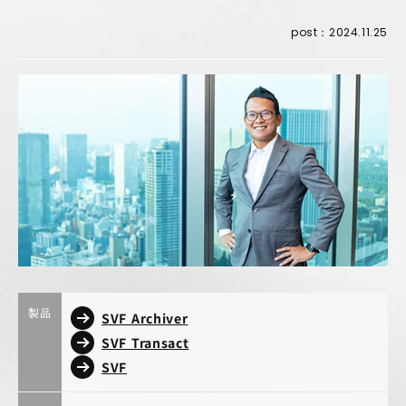
post：2024.11.25
製品
SVF Archiver
SVF Transact
SVF