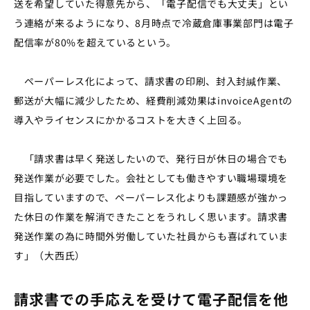
送を希望していた得意先から、「電子配信でも大丈夫」とい
う連絡が来るようになり、8月時点で冷蔵倉庫事業部門は電子
配信率が
80%を超えているという。
ペーパーレス化によって、請求書の印刷、封入封緘作業、
郵送が大幅に減少したため、経費削減効果は
invoiceAgent
の
導入やライセンスにかかるコストを大きく上回る。
「請求書は早く発送したいので、発行日が休日の場合でも
発送作業が必要でした。会社としても働きやすい職場環境を
目指していますので、ペーパーレス化よりも課題感が強かっ
た休日の作業を解消できたことをうれしく思います。請求書
発送作業の為に時間外労働していた社員からも喜ばれていま
す」（大西氏）
請求書での手応えを受けて電子配信を他