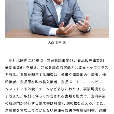
大西 宏幸 氏
同社は国内に80拠点（冷蔵倉庫事業
53
、食品販売事業
21
、
通関事業
6
）を構え、冷蔵倉庫の収容能力は業界トップクラス
を誇る。倉庫を利用する顧客は、漁港や農産地の生産者、仲
卸業者、食品原材料の輸入業者、食品メーカー、コンビニエ
ンスストアや外食チェーンなど多岐にわたり、事業規模もさ
まざまだ。取引に伴って作成される書類も膨大で、国内事業
の各部門が発行する請求書は月間
75,000
枚を超える。また、
倉庫業を営む上で欠かせない在庫報告書や在庫証明書、通関