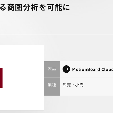
る商圏分析を可能に
製品
MotionBoard Clou
業種
卸売・小売