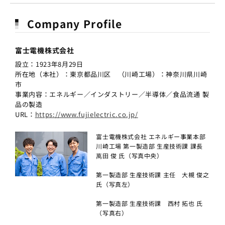
Company Profile
富士電機株式会社
設立：1923年8月29日
所在地（本社）：東京都品川区 （川崎工場）：神奈川県川崎
市
事業内容：エネルギー／インダストリー／半導体／食品流通 製
品の製造
URL：
https://www.fujielectric.co.jp/
富士電機株式会社 エネルギー事業本部
川崎工場 第一製造部 生産技術課 課長
萬田 俊 氏（写真中央）
第一製造部 生産技術課 主任 大槻 俊之
氏（写真左）
第一製造部 生産技術課 西村 拓也 氏
（写真右）