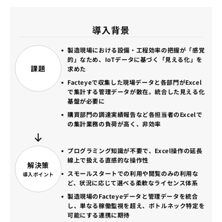
導入背景
製造現場における設備・工程効率の把握が「感覚
的」なため、IoTデータに基づく「見える化」を
課題
求めた
Facteyeで収集した現場データと各部門がExcel
で集計する管理データが散在。統合した見える化
基盤が必要に
購買部門の調達実績報告など各担当者のExcelで
の集計業務の負荷が高く、非効率
プログラミング知識が不要で、Excel操作の延長
線上で扱える直感的な操作性
解決策
スモールスタートでの利用や閲覧のみの利用な
導入ポイント
ど、状況に応じて選べる柔軟なライセンス体系
製造現場のFacteyeデータと管理データを統合
し、単なる稼働監視を超え、ボトルネック特定を
可能にする連携に期待