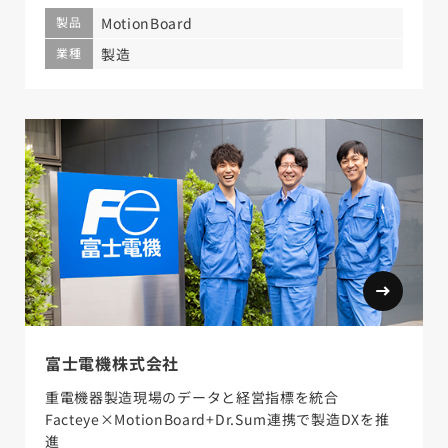
製品
MotionBoard
業種
製造
富士電機株式会社
重電機器製造現場のデータと経営指標を統合
Facteye×MotionBoard+Dr.Sum連携で製造DXを推
進