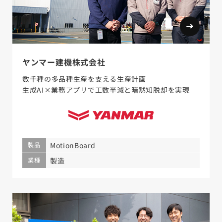
ヤンマー建機株式会社
数千種の多品種生産を支える生産計画
生成AI×業務アプリで工数半減と暗黙知脱却を実現
製品
MotionBoard
業種
製造