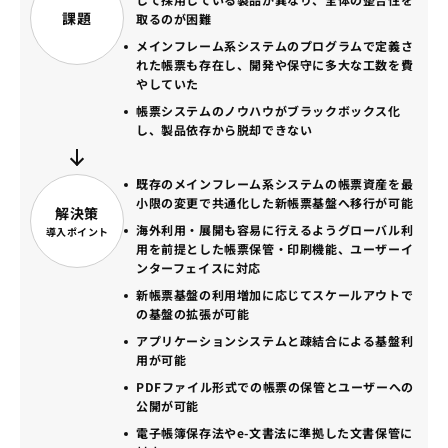
課題
取るのが困難
メインフレーム系システムのプログラムで定義さ
れた帳票も存在し、開発や保守に多大な工数を費
やしていた
帳票システムのノウハウがブラックボックス化
し、製品依存から脱却できない
既存のメインフレーム系システムの帳票資産を最
小限の変更で共通化した新帳票基盤へ移行が可能
解決策
海外利用・展開も容易に行えるようグローバル利
導入ポイント
用を前提とした帳票保管・印刷機能、ユーザーイ
ンターフェイスに対応
新帳票基盤の利用増加に応じてスケールアウトで
の基盤の拡張が可能
アプリケーションシステムと疎結合による基盤利
用が可能
PDFファイル形式での帳票の保管とユーザーへの
公開が可能
電子帳簿保存法やe-文書法に準拠した文書保管に