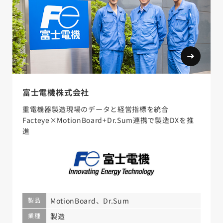
富士電機株式会社
重電機器製造現場のデータと経営指標を統合
Facteye×MotionBoard+Dr.Sum連携で製造DXを推
進
製品
MotionBoard、Dr.Sum
業種
製造