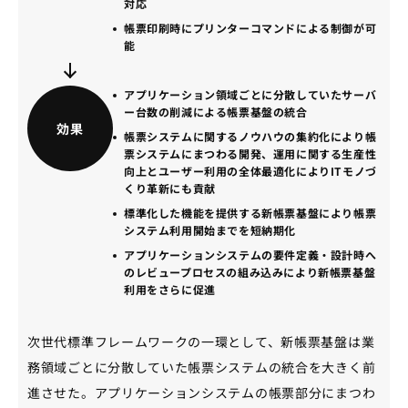
対応
帳票印刷時にプリンターコマンドによる制御が可
能
アプリケーション領域ごとに分散していたサーバ
ー台数の削減による帳票基盤の統合
効果
帳票システムに関するノウハウの集約化により帳
票システムにまつわる開発、運用に関する生産性
向上とユーザー利用の全体最適化によりITモノづ
くり革新にも貢献
標準化した機能を提供する新帳票基盤により帳票
システム利用開始までを短納期化
アプリケーションシステムの要件定義・設計時へ
のレビュープロセスの組み込みにより新帳票基盤
利用をさらに促進
次世代標準フレームワークの一環として、新帳票基盤は業
務領域ごとに分散していた帳票システムの統合を大きく前
進させた。アプリケーションシステムの帳票部分にまつわ