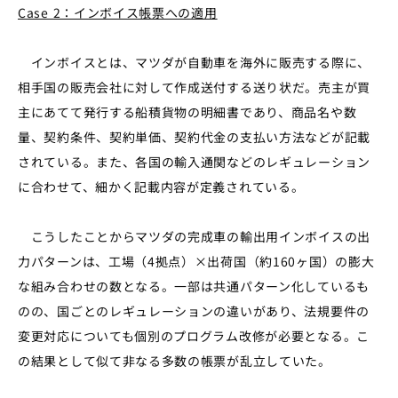
Case 2：インボイス帳票への適用
インボイスとは、マツダが自動車を海外に販売する際に、
相手国の販売会社に対して作成送付する送り状だ。売主が買
主にあてて発行する船積貨物の明細書であり、商品名や数
量、契約条件、契約単価、契約代金の支払い方法などが記載
されている。また、各国の輸入通関などのレギュレーション
に合わせて、細かく記載内容が定義されている。
こうしたことからマツダの完成車の輸出用インボイスの出
力パターンは、工場（4拠点）×出荷国（約160ヶ国）の膨大
な組み合わせの数となる。一部は共通パターン化しているも
のの、国ごとのレギュレーションの違いがあり、法規要件の
変更対応についても個別のプログラム改修が必要となる。こ
の結果として似て非なる多数の帳票が乱立していた。