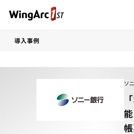
導入事例
ソ
「
能
帳