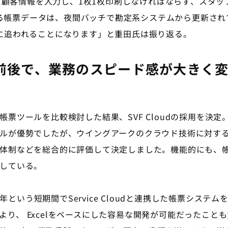
ムに顧客情報を入力し、1枚1枚印刷しなければならず、スタ
使用する帳票データは、夜間バッチで勘定系システムから更新さ
に追われることになります」と重田氏は振り返る。
の導入前後で、業務のスピード感が大きく
票ツールを比較検討した結果、SVF Cloudの採用を決定
ルが優勢でしたが、ウイングアークのクラウド技術に対す
体制などを総合的に評価して決定しました。機能的にも、
している。
半年という短期間でService Cloudと連携した帳票システ
gner」により、 Excelをベースにした容易な開発が可能だっ