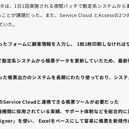
データは、1日1回実施される夜間バッチで勘定系システムか
とが課題だった。また、Service Cloud とAccessの
ていた。
で作ったフォームに顧客情報を入力し、 1枚1枚印刷しなけれ
で勘定系システムから帳票データを更新していたため、最新情
sを使った帳票出力のシステムを長期にわたり使っており、シス
rceのService Cloudと連携できる帳票ツールが必要だった
融機関に採用されている実績、サポート体制などを総合的に
Designer」を使い、 Excelをベースにして容易に帳票を新規作