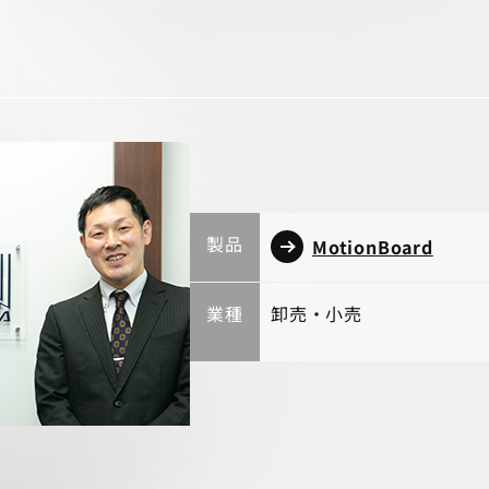
製品
MotionBoard
業種
卸売・小売