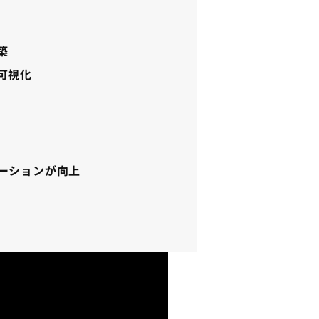
築
可視化
ーションが向上