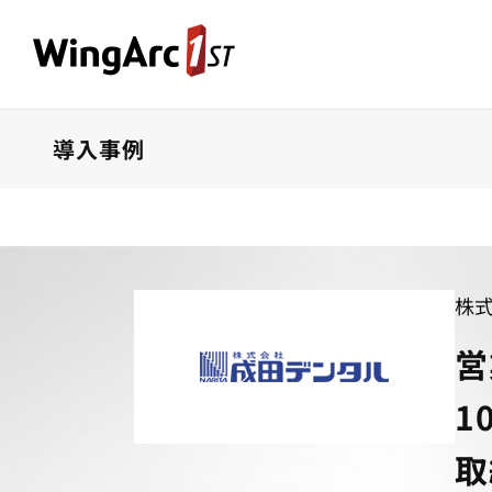
導入事例
株
営
1
取