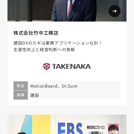
株式会社竹中工務店
建設DXのカギは業務アプリケーションなBI！
生産性向上と経営判断への貢献
製品
MotionBoard、Dr.Sum
業種
建設