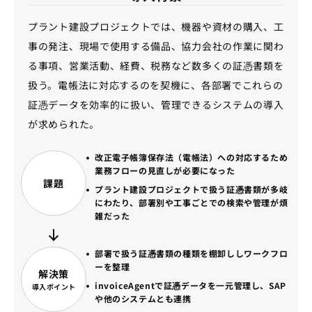
プラント建設プロジェクトでは、機器や資材の購入、工
事の発注、現場で使用する備品、協力会社の作業に関わ
る事項、営業活動、経費、税務など数多くの証憑書類を
扱う。電帳法に対応するのを契機に、各部署でこれらの
証憑データを効率的に扱い、管理できるシステムの導入
が求められた。
改正電子帳簿保存法（電帳法）への対応するため
業務フローの見直しが必要になった
課題
プラント建設プロジェクトで扱う証憑書類が多岐
にわたり、部署別や工事ごとでの検索や管理が煩
雑だった
部署で扱う証憑書類の種類を棚卸ししワークフロ
ーを整理
解決策
invoiceAgentで証憑データを一元管理し、SAP
導入ポイント
や他のシステムとも連携