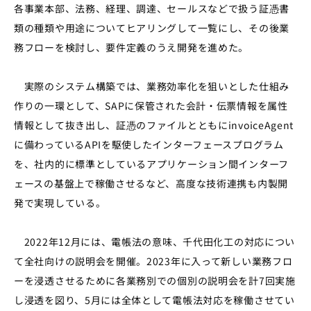
各事業本部、法務、経理、調達、セールスなどで扱う証憑書
類の種類や用途についてヒアリングして一覧にし、その後業
務フローを検討し、要件定義のうえ開発を進めた。
実際のシステム構築では、業務効率化を狙いとした仕組み
作りの一環として、SAPに保管された会計・伝票情報を属性
情報として抜き出し、証憑のファイルとともにinvoiceAgent
に備わっているAPIを駆使したインターフェースプログラム
を、社内的に標準としているアプリケーション間インターフ
ェースの基盤上で稼働させるなど、高度な技術連携も内製開
発で実現している。
2022年12月には、電帳法の意味、千代田化工の対応につい
て全社向けの説明会を開催。2023年に入って新しい業務フロ
ーを浸透させるために各業務別での個別の説明会を計7回実施
し浸透を図り、5月には全体として電帳法対応を稼働させてい