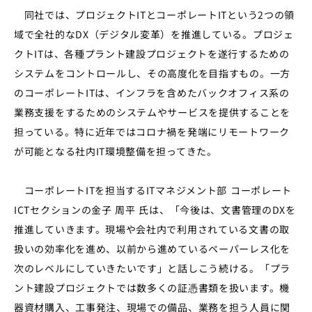
同社では、プロジェクトITとコーポレートITという2つの領
域で全社的なDX（デジタル変革）を推進している。プロジェ
クトITは、各種プラント建設プロジェクトを遂行するための
システムをコントロールし、その高度化を目指すもの。一方
のコーポレートITは、インフラを含めたバックオフィス系の
業務支援をするためのシステムやサービスを提供することを
担っている。特に近年ではコロナ禍を発端にリモートワーク
が可能となる社内IT環境整備を担ってきた。
コーポレートITを担当するITマネジメント部 コーポレート
ICTセクションの金子 周平 氏は、「今後は、文書管理のDXを
推進していきます。現場や会社内で利用されている文書の取
扱いの効率化を進め、以前から進めているペーパーレス化を
次のレベルにしていきたいです」と話しこう続ける。「プラ
ント建設プロジェクトでは数多くの証憑書類を扱います。機
器資材購入、工事発注、現場での備品、業務を担う人員に関