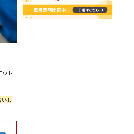
アウト
らいし