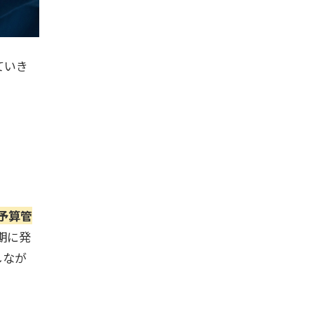
ていき
予算管
期に発
しなが