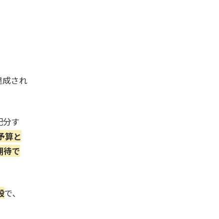
達成され
配分す
予算と
期待で
段
で、